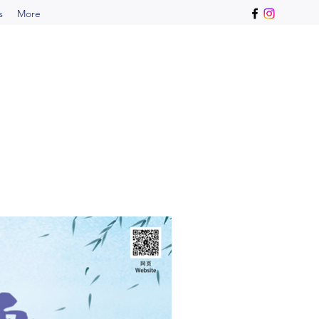
s
More