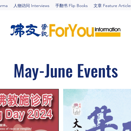
arma
人物访问 Interviews
手翻书 Flip Books
文章 Feature Article
May-June Events